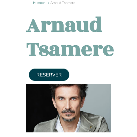
Humour
Arnaud Tsamere
Arnaud
Tsamere
RESERVER