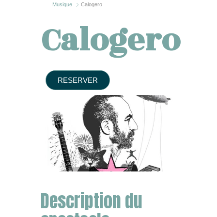
Musique
Calogero
Calogero
RESERVER
Description du