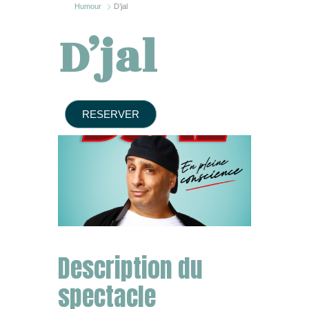
Humour
D’jal
D’jal
RESERVER
Description du
spectacle