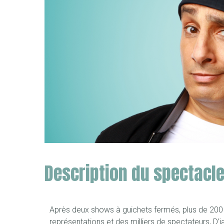
Description du spectacl
Après deux shows à guichets fermés, plus de 200
représentations et des milliers de spectateurs, D’j