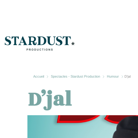
Accueil
Spectacles - Stardust Production
Humour
D’jal
D’jal