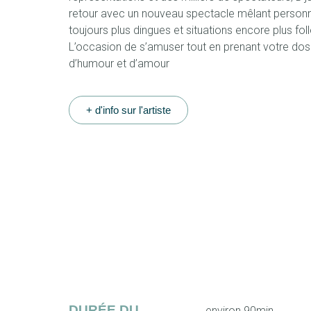
retour avec un nouveau spectacle mêlant perso
toujours plus dingues et situations encore plus foll
L’occasion de s’amuser tout en prenant votre do
d’humour et d’amour
+ d'info sur l'artiste
DURÉE DU
environ 90min