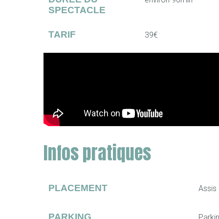
SPECTACLE
TARIF
39€
Infos pratiques
PLACEMENT
Assis 
PARKING
Parki