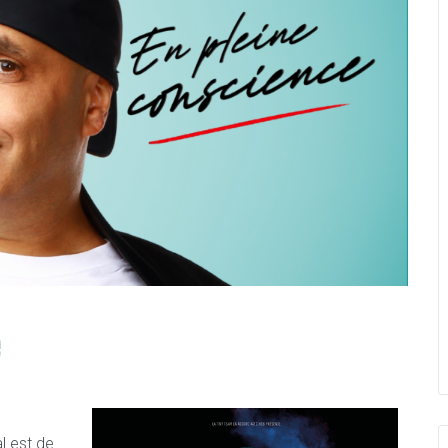
e
al est de