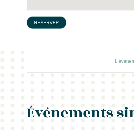
RESERVER
L'événem
Événements si