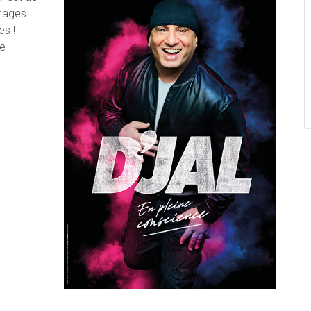
nnages
es !
se