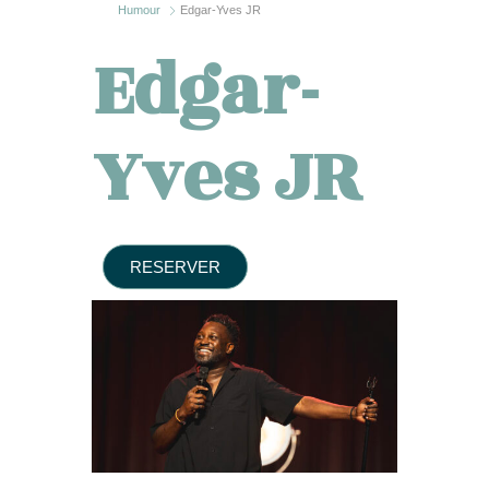
Humour
Edgar-Yves JR
Edgar-
Yves JR
RESERVER