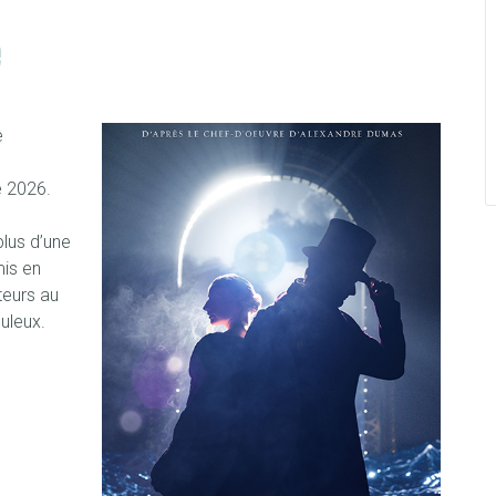
e
e
e
e 2026.
lus d’une
mis en
teurs au
uleux.