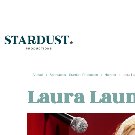
Accueil
Spectacles - Stardust Production
Humour
Laura L
Laura Lau