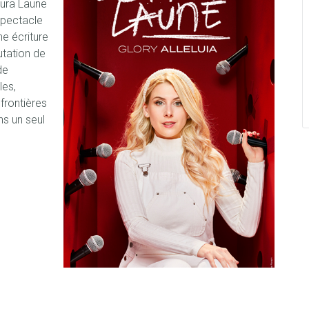
aura Laune
spectacle
e écriture
putation de
de
les,
frontières
ns un seul