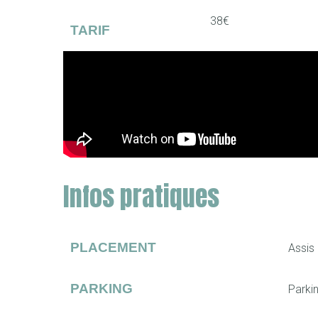
38€
TARIF
Infos pratiques
PLACEMENT
Assis 
PARKING
Parkin