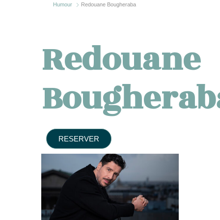
Humour
Redouane Bougheraba
Redouane
Bougherab
RESERVER