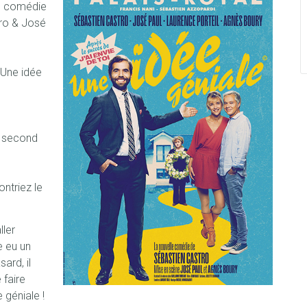
le comédie
tro & José
 Une idée
n second
ntriez le
ller
e eu un
ard, il
 faire
e géniale !