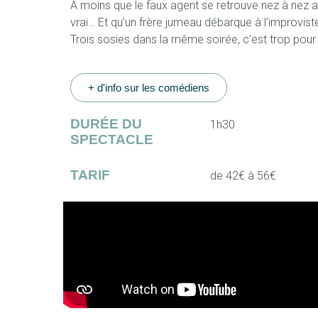
À moins que le faux agent se retrouve nez à nez a
vrai… Et qu’un frère jumeau débarque à l’improvist
Trois sosies dans la même soirée, c’est trop pour
+ d'info sur les comédiens
DURÉE DU
1h30
SPECTACLE
TARIF
de 42€ à 56€