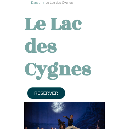
Danse
Le Lac des Cygnes
Le Lac
des
Cygnes
RESERVER